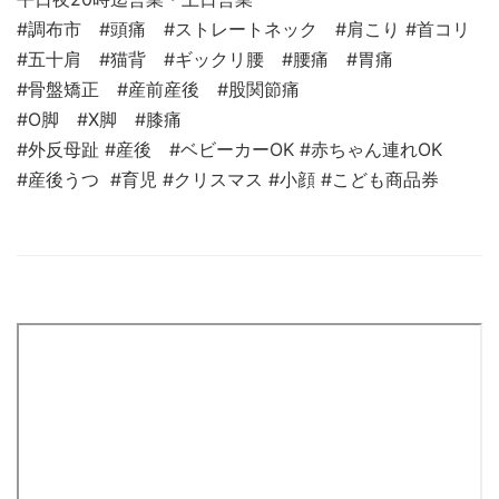
#調布市 #頭痛 #ストレートネック #肩こり #首コリ
#五十肩 #猫背 #ギックリ腰 #腰痛 #胃痛
#骨盤矯正 #産前産後 #股関節痛
#O脚 #X脚 #膝痛
#外反母趾 #産後 #ベビーカーOK #赤ちゃん連れOK
#産後うつ #育児 #クリスマス #小顔 #こども商品券