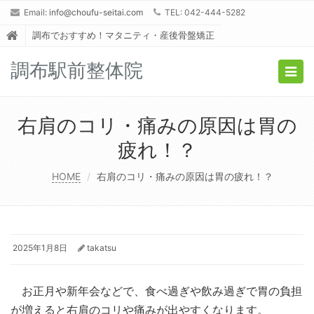
Email:
info@choufu-seitai.com
TEL: 042-444-5282
調布でおすすめ！マタニティ・産後骨盤矯正
調布駅前整体院
Togg
navig
右肩のコリ・痛みの原因は胃の
疲れ！？
HOME
右肩のコリ・痛みの原因は胃の疲れ！？
2025年1月8日
takatsu
お正月や新年会などで、食べ過ぎや飲み過ぎで胃の負担
が増えると右肩のコリや痛みが出やすくなります。