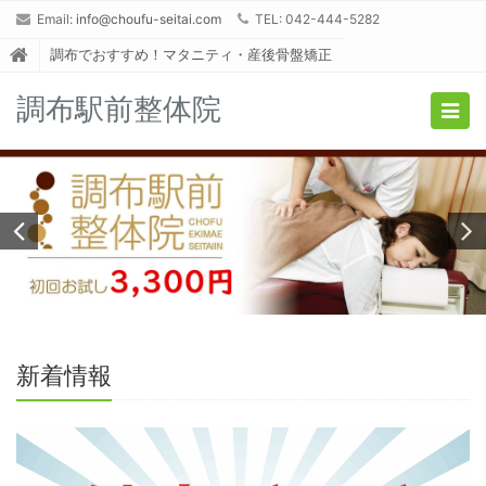
Email:
info@choufu-seitai.com
TEL: 042-444-5282
調布でおすすめ！マタニティ・産後骨盤矯正
調布駅前整体院
Togg
navig
新着情報