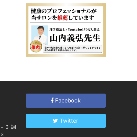
Facebook
Twitter
－３ 調
３