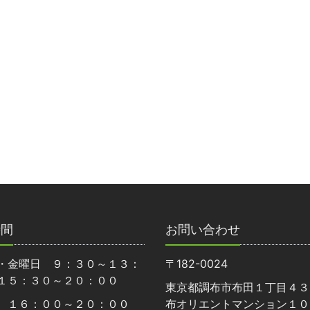
時間
お問い合わせ
・金曜日 ９：３０～１３：
〒182-0024
１５：３０～２０：００
東京都調布市布田１丁目４３
 １６：００～２０：００
布オリエントマンション１０