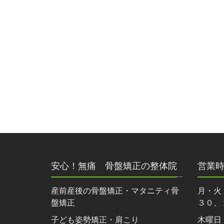
安心！無痛 骨盤矯正の整体院
営業
産前産後の骨盤矯正・マタニティ骨
月・火
盤矯正
３０、
子ども姿勢矯正・肩こり
木曜日