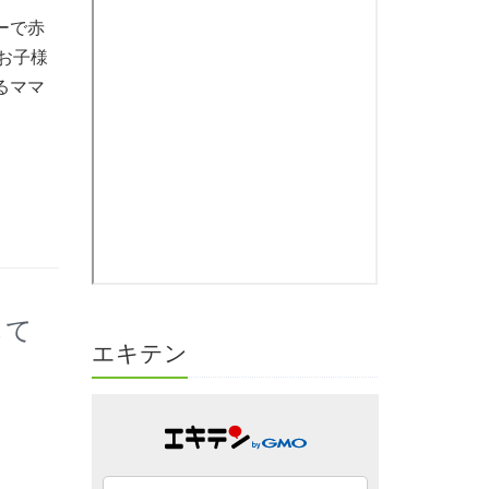
ーで赤
お子様
るママ
して
エキテン