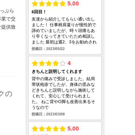
あっぷら
事業で交
ご提供致
クの