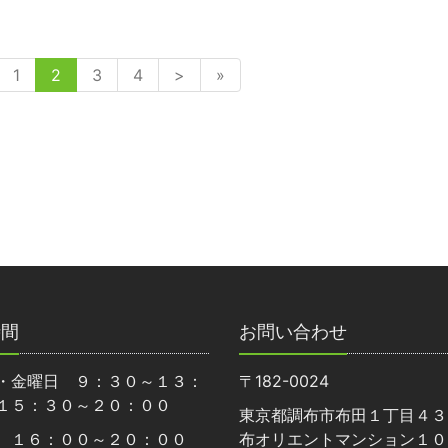
1
2
3
4
>
»
時間
お問い合わせ
・金曜日 ９：３０～１３：
〒182-0024
１５：３０～２０：００
東京都調布市布田１丁目４３
 １６：００～２０：００
布オリエントマンション１０