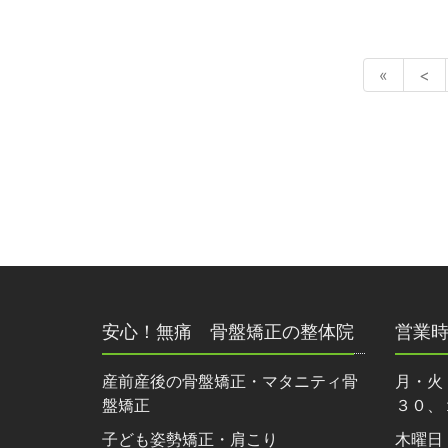
«
<
安心！無痛 骨盤矯正の整体院
営業
産前産後の骨盤矯正・マタニティ骨
月・火
盤矯正
３０、
子ども姿勢矯正・肩こり
木曜日