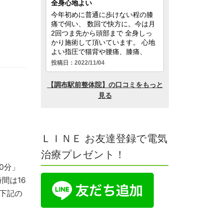
す
ＬＩＮＥ お友達登録で電気
治療プレゼント！
0分」
間は16
下記の