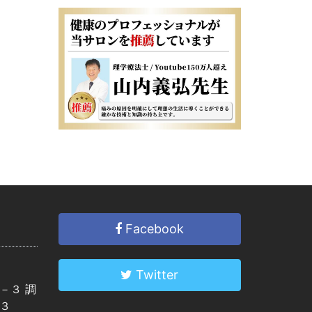
Facebook
Twitter
－３ 調
３